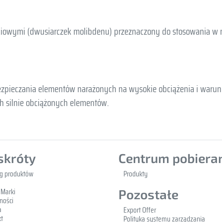
ciowymi (dwusiarczek molibdenu) przeznaczony do stosowania w n
zpieczania elementów narażonych na wysokie obciążenia i warunki
ch silnie obciążonych elementów.
skróty
Centrum pobiera
og produktów
Produkty
 Marki
Pozostałe
ności
a
Export Offer
t
Polityka systemu zarządzania