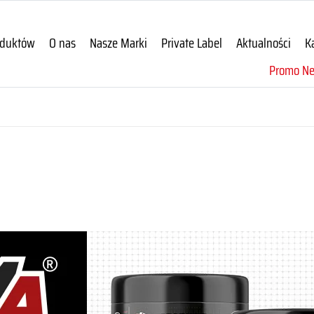
oduktów
O nas
Nasze Marki
Private Label
Aktualności
K
Promo N