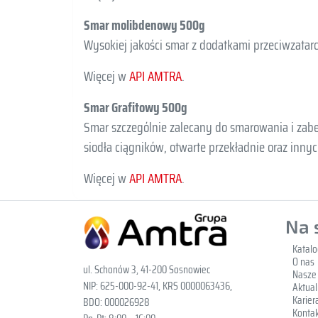
Smar molibdenowy 500g
Wysokiej jakości smar z dodatkami przeciwzatar
Więcej w
API AMTRA
.
Smar Grafitowy 500g
Smar szczególnie zalecany do smarowania i zabe
siodła ciągników, otwarte przekładnie oraz inny
Więcej w
API AMTRA
.
Na 
Katal
O nas
ul. Schonów 3, 41-200 Sosnowiec
Nasze
NIP: 625-000-92-41, KRS 0000063436,
Aktual
Karier
BDO: 000026928
Kontak